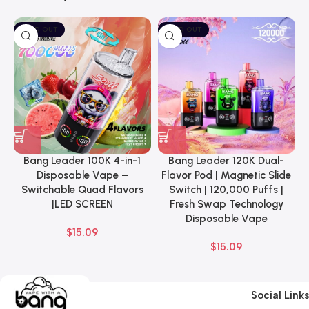
SOLD OUT
SOLD OUT
Bang Leader 100K 4-in-1
Bang Leader 120K Dual-
B
Disposable Vape –
Flavor Pod | Magnetic Slide
Switchable Quad Flavors
Switch | 120,000 Puffs |
|LED SCREEN
Fresh Swap Technology
Disposable Vape
$
15.09
$
15.09
Social Links