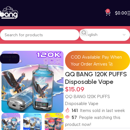
0
$
0.00
Home
Disposable Vape
COD Available: Pay When
SOLD OU
T
Your Order Arrives 🚀
QQ BANG 120K PUFFS
Disposable Vape
$
15.09
QQ BANG 120K PUFFS
Disposable Vape
141
Items sold in last week
57
People watching this
product now!